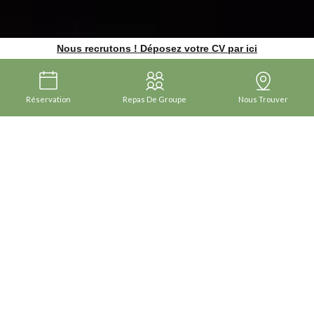
Nous recrutons ! Déposez votre CV par ici
Réservation
Repas De Groupe
Nous Trouver
Restaurant Les 4 Saisons à Saulcet
UNE TABLE AUTHENTIQUE AU COEUR DU
BOURBONNAIS
Bienvenue au
restaurant Les 4 Saisons
, situé à
Saulcet
,
charmant village viticole
au coeur de l'Allier
. Entre les vignes et
les chemins de
randonnées du GR300
, à deux pas de l'
église